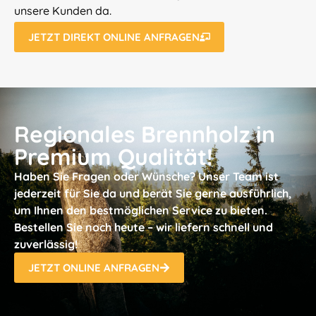
unsere Kunden da.
JETZT DIREKT ONLINE ANFRAGEN
Regionales Brennholz in
Premium Qualität!
Haben Sie Fragen oder Wünsche? Unser Team ist
jederzeit für Sie da und berät Sie gerne ausführlich,
um Ihnen den bestmöglichen Service zu bieten.
Bestellen Sie noch heute – wir liefern schnell und
zuverlässig!
JETZT ONLINE ANFRAGEN