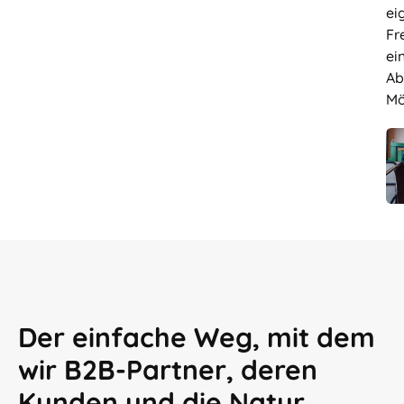
ei
Fr
ei
Ab
Mö
Der einfache Weg, mit dem
wir B2B-Partner, deren
Kunden und die Natur