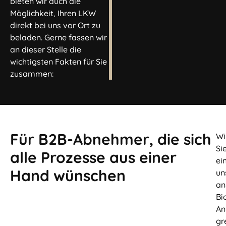
bieten wir auch die
Möglichkeit, Ihren LKW
direkt bei uns vor Ort zu
beladen. Gerne fassen wir
an dieser Stelle die
wichtigsten Fakten für Sie
zusammen:
Für B2B-Abnehmer, die sich
Wi
Si
alle Prozesse aus einer
ei
Hand wünschen
un
an
Bi
An
gr